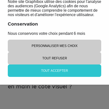
Notre site Graphibox utilise des cookies pour l'analyse
des audiences (Google Analytics) afin de nous
permettre de mieux comprendre le comportement de
nos visiteurs et d'améliorer l'expérience utilisateur.
Conservation
Newsletter
Nous conservons votre choix pendant 6 mois
PERSONNALISER MES CHOIX
TOUT REFUSER
VISUEL
CHOISISSEZ VOS OPTIONS
TOUT ACCEPTER
Souhaitez-vous que nous prenions
en main le côté visuel ?